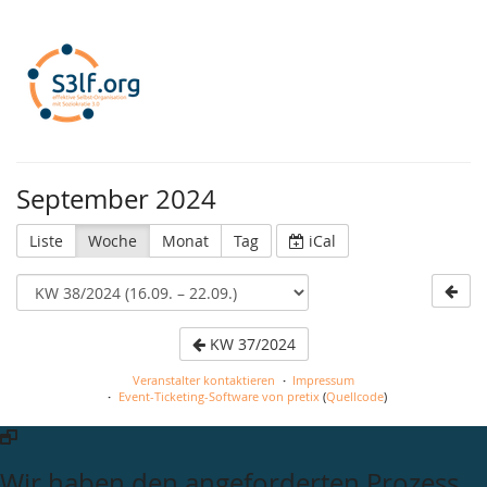
S3lf.org
September 2024
Liste
Woche
Monat
Tag
iCal
KW 37/2024
Veranstalter kontaktieren
Impressum
Event-Ticketing-Software von pretix
(
Quellcode
)
Wir haben den angeforderten Prozess