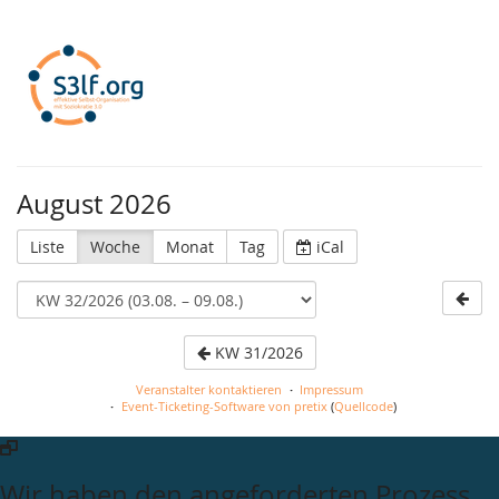
S3lf.org
August 2026
Liste
Woche
Monat
Tag
iCal
KW 31/2026
Veranstalter kontaktieren
Impressum
Event-Ticketing-Software von pretix
(
Quellcode
)
Wir haben den angeforderten Prozess